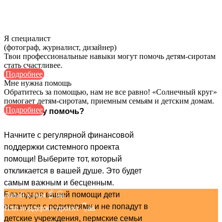
Я специалист
(фотограф, журналист, дизайнер)
Твои профессиональные навыки могут помочь детям-сиротам
стать счастливее.
Подробнее
Мне нужна помощь
Обратитесь за помощью, нам не все равно! «Солнечный круг»
помогает детям-сиротам, приемным семьям и детским домам.
Подробнее
Чем я могу помочь?
Начните с регулярной финансовой
поддержки системного проекта
помощи! Выберите тот, который
откликается в вашей душе. Это будет
самым важным и бесценным.
Благодаря вашей помощи дети
Давай к нам ☝ 🤗
останутся с родителями и не попадут в
Или поддержи проект 👇🙏
детские учреждения, пермские семьи