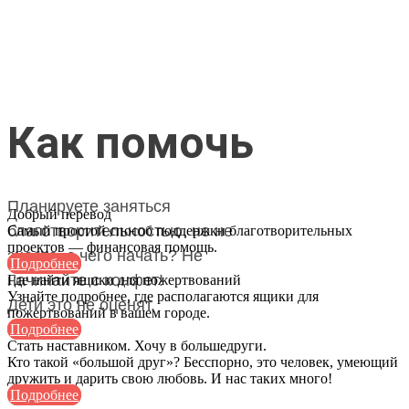
Как помочь
Планируете заняться
Добрый перевод
благотворительностью, но не
Самый простой способ поддержки благотворительных
проектов — финансовая помощь.
знаете, с чего начать? Не
Подробнее
начинайте с конфет!
Где найти ящики для пожертвований
Узнайте подробнее, где располагаются ящики для
Дети это не оценят.
пожертвований в вашем городе.
Пожертвовать
Подробнее
Стать наставником. Хочу в большедруги.
Кто такой «большой друг»? Бесспорно, это человек, умеющий
дружить и дарить свою любовь. И нас таких много!
Подробнее