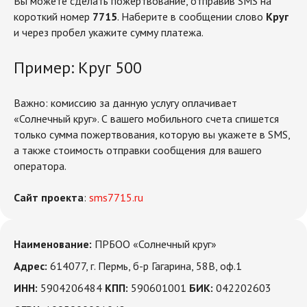
Вы можете сделать пожертвование, отправив SMS на
короткий номер
7715
. Наберите в сообщении слово
Круг
и через пробел укажите сумму платежа.
Пример: Круг 500
Важно: комиссию за данную услугу оплачивает
«Солнечный круг». С вашего мобильного счета спишется
только сумма пожертвования, которую вы укажете в SMS,
а также стоимость отправки сообщения для вашего
оператора.
Сайт проекта
:
sms7715.ru
Наименование:
ПРБОО «Солнечный круг»
Адрес:
614077, г. Пермь, б-р Гагарина, 58В, оф.1
ИНН:
5904206484
КПП:
590601001
БИК:
042202603