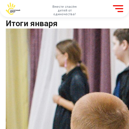
Вместе спасём
детей от
одиночества!
Итоги января