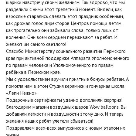
шарики навстречу своим желаниям. Так здорово, что мы
разделили с ними этот трепетный момент. Видели, как
взрослые старались сделать этот праздник особенным,
как дрожал голос директоров Центров помощи детям,
как трогательно они забывали слова, только лишь от
волнения. Они всем сердцем переживают за ребят. И
желают им самого светлого!
Спасибо Министерству социального развития Пермского
края при активной поддержке Аппарата Уполномоченного
по правам человека и Уполномоченного по правам
ребёнка в Пермском крае.
Мы с удовольствием вручили приятные бонусы ребятам. А
помогла нам в этом Студия керамики и гончарная школа
«Лепи Нежно».
Подарочные сертификаты удачно дополнили сюрприз!
Благодарим магазин воздушных шаров Wow balloons. Вы
добавили лёгкости и воздушности этому дню. И теперь
желания наших ребят улетели сбываться!
Поздравляем всех-всех выпускников с новым этапом их
жизни.