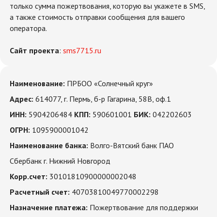
только сумма пожертвования, которую вы укажете в SMS,
а также стоимость отправки сообщения для вашего
оператора.
Сайт проекта
:
sms7715.ru
Наименование:
ПРБОО «Солнечный круг»
Адрес:
614077, г. Пермь, б-р Гагарина, 58В, оф.1
ИНН:
5904206484
КПП:
590601001
БИК:
042202603
ОГРН:
1095900001042
Наименование банка:
Волго-Вятский банк ПАО
Сбербанк г. Нижний Новгород
Корр.счет:
30101810900000002048
Расчетный счет:
40703810049770002298
Назначение платежа:
Пожертвование для поддержки