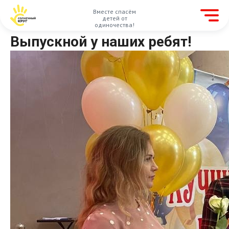
Вместе спасём
детей от
одиночества!
Выпускной у наших ребят!