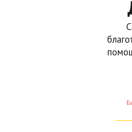
С
благо
помощ
Б