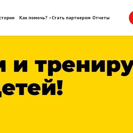
стории
Как помочь?
Стать партнером
Отчеты
м!