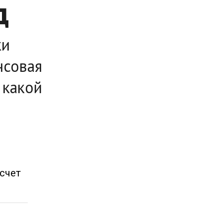
д
ки
нсовая
 какой
счет