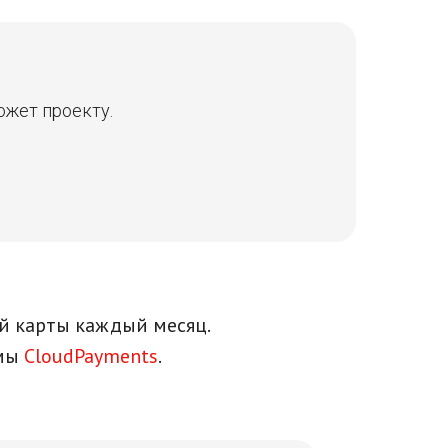
ожет проекту.
й карты каждый месяц.
емы
CloudPayments
.