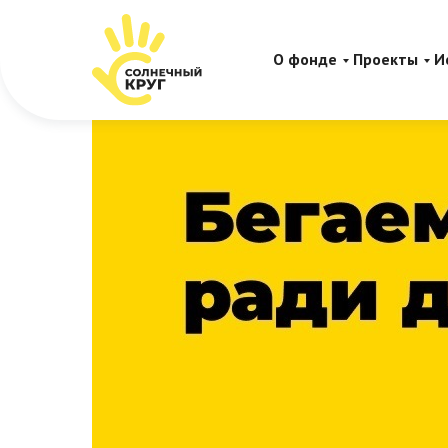
О фонде
Проекты
И
Благобег по суббота