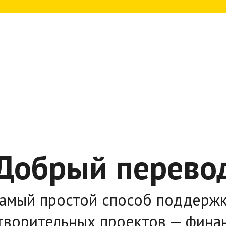
Добрый перево
амый простой способ поддерж
творительных проектов — фина