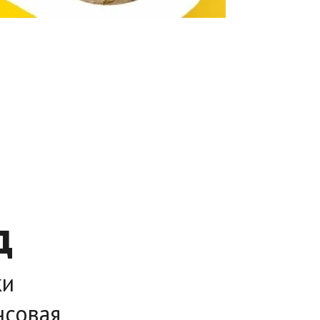
д
ки
нсовая