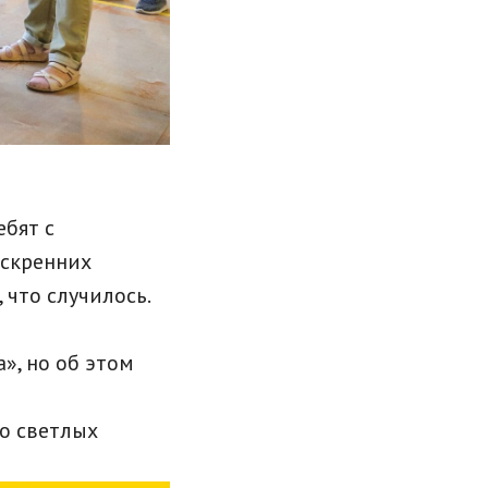
ебят с
искренних
 что случилось.
», но об этом
ко светлых