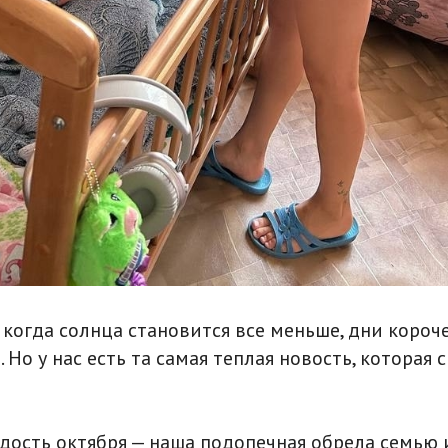
 когда солнца становится все меньше, дни короче
. Но у нас есть та самая теплая новость, которая
адость октября — наша подопечная обрела семью 