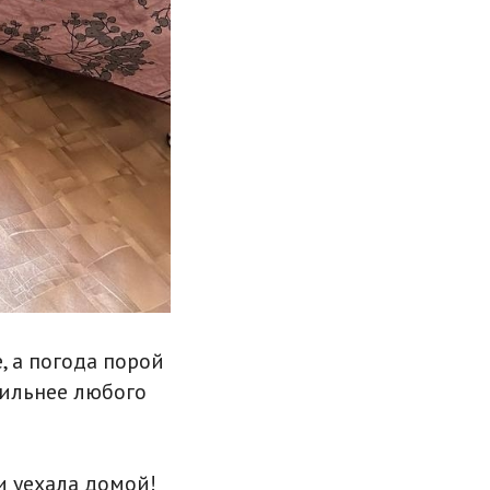
, а погода порой
 сильнее любого
и уехала домой!