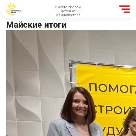
Вместе спасём
детей от
одиночества!
Майские итоги