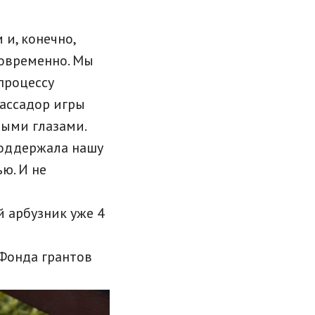
и, конечно,
овременно. Мы
 процессу
бассадор игры
тыми глазами.
поддержала нашу
ю. И не
 арбузник уже 4
 Фонда грантов