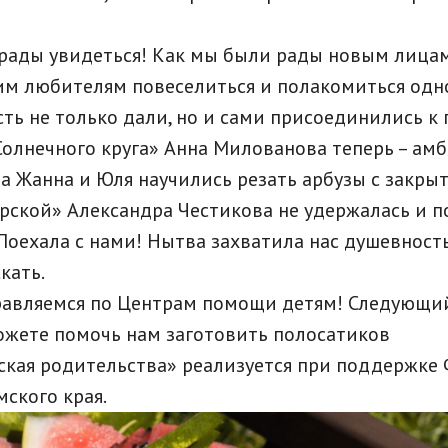
рады увидеться! Как мы были рады новым лицам 
им любителям повеселиться и полакомиться одн
ть не только дали, но и сами присоединились к
олнечного круга» Анна Милованова теперь – ам
 а Жанна и Юля научились резать арбузы с закры
рской» Александра Честикова не удержалась и 
Поехала с нами! Нытва захватила нас душевность
кать.
равляемся по Центрам помощи детям! Следующий
можете помочь нам заготовить полосатиков
ская родительства» реализуется при поддержке
ского края.