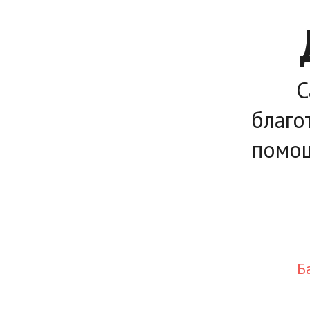
С
благо
помощ
Б