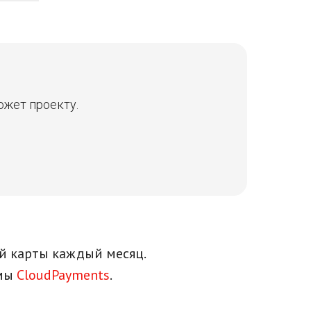
ожет проекту.
й карты каждый месяц.
емы
CloudPayments
.