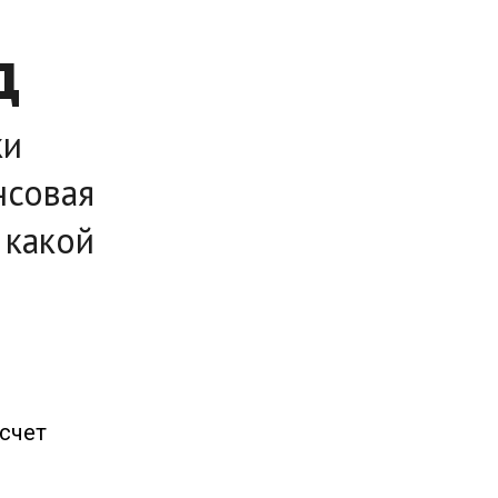
д
ки
нсовая
 какой
счет