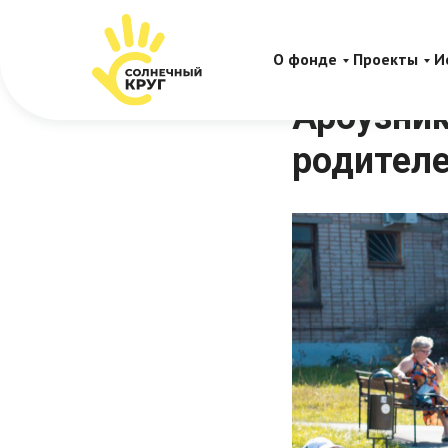
О фонде
Проекты
И
Арбузни
родител