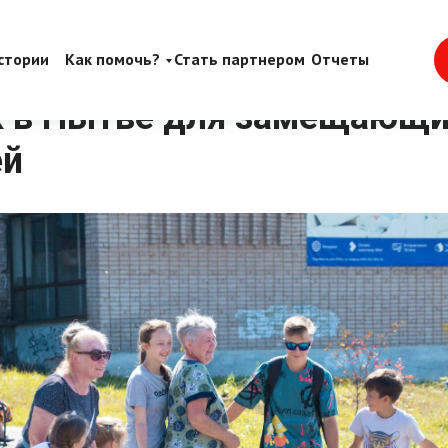
стории
Как помочь?
Стать партнером
Отчеты
к в Нытве для замещающи
ей